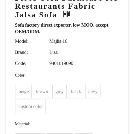
Restaurants Fabric
Jalsa Sofa
Sofa factory direct exporter, low MOQ, accept
OEM/ODM.
Model:
Majlis-16
Brand:
Lizz
Code:
9401619090
Color:
beige
brown
grey
black
navy
custom color
Material: