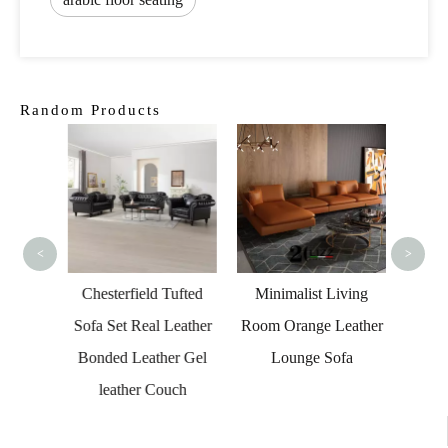
Random Products
Luxury
Fur
Cur
<
>
ary
Chesterfield Tufted
Minimalist Living
er Sofa
Sofa Set Real Leather
Room Orange Leather
Chair
Bonded Leather Gel
Lounge Sofa
leather Couch