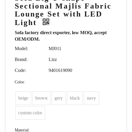
Sectional Majlis Fabric
Lounge Set with LED
Light
Sofa factory direct exporter, low MOQ, accept
OEM/ODM.
Model:
MJ011
Brand:
Lizz
Code:
9401619090
Color:
beige
brown
grey
black
navy
custom color
Material: