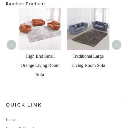
Random Products
Conte
Room
<
>
gner
High End Small
Traditional Large
c Couch
Orange Living Room
Living Room Sofa
 Seater
Sofa
 Sofas
QUICK LINK
Home